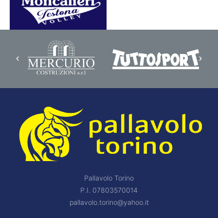
Pallavolo Torino
P.I. 07803570014
pallavolo.torino@yahoo.it