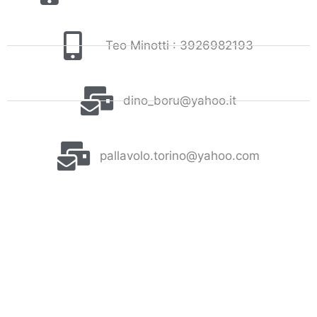
Teo Minotti : 3926982193
dino_boru@yahoo.it
pallavolo.torino@yahoo.com