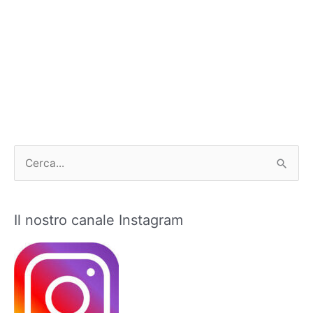
C
e
r
Il nostro canale Instagram
c
a
: