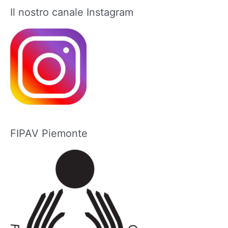
r
Il nostro canale Instagram
c
a
:
FIPAV Piemonte